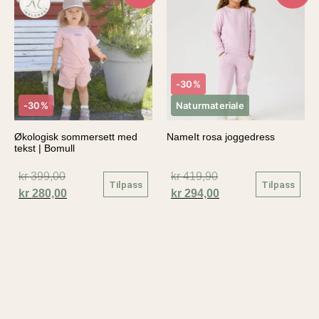
-30%
-30%
Naturmateriale
Økologisk sommersett med
NameIt rosa joggedress
tekst | Bomull
kr
399,00
kr
419,90
Tilpass
Tilpass
kr
280,00
kr
294,00