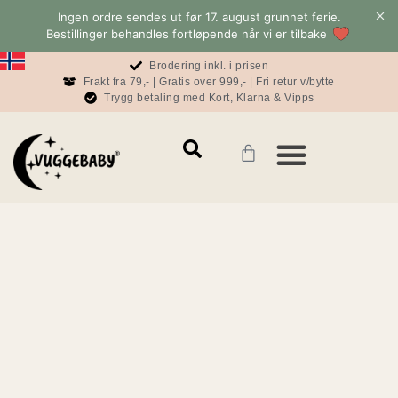
Ingen ordre sendes ut før 17. august grunnet ferie.
Bestillinger behandles fortløpende når vi er tilbake
Brodering inkl. i prisen
Frakt fra 79,- | Gratis over 999,- | Fri retur v/bytte
Trygg betaling med Kort, Klarna & Vipps
Mamma & Pappa
Konto & informasjon
Baby & Sove Bloggen