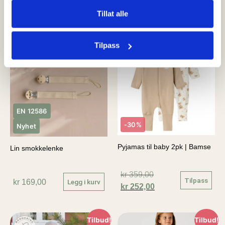
Tillat alle
Andre kjøpte også
Tilpass
Tilbud!
EN 12586
-30%
Nyhet
Pyjamas til baby 2pk | Bamse
Lin smokkelenke
kr
359,00
Tilpass
kr
169,00
Legg i kurv
kr
252,00
Tilbud!
Tilbud!