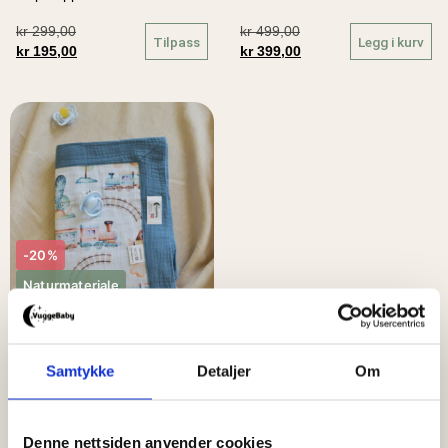
kr
299,00
kr
499,00
Tilpass
Legg i kurv
kr
195,00
kr
399,00
-20%
Naturmateriale
Mykt babyteppe – tog
Samtykke
Detaljer
Om
kr
499,00
Legg i kurv
kr
399,00
Denne nettsiden anvender cookies