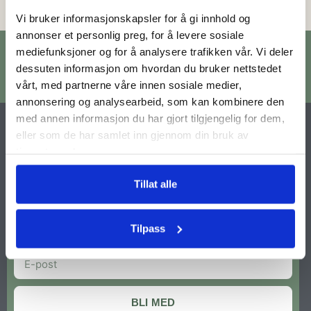
Vi bruker informasjonskapsler for å gi innhold og
annonser et personlig preg, for å levere sosiale
mediefunksjoner og for å analysere trafikken vår. Vi deler
dessuten informasjon om hvordan du bruker nettstedet
vårt, med partnerne våre innen sosiale medier,
annonsering og analysearbeid, som kan kombinere den
med annen informasjon du har gjort tilgjengelig for dem,
🌿 BLI MED PÅ REISEN
eller som de har samlet inn gjennom din bruk av
tjenestene deres.
Få tilgang til nye kolleksjoner, eksklusive tilbud og inspirasjon
til små og store anledninger.
Tillat alle
Vi lover ingen spam, bare ekte innhold fra hverdagen vår.
Tilpass
BLI MED