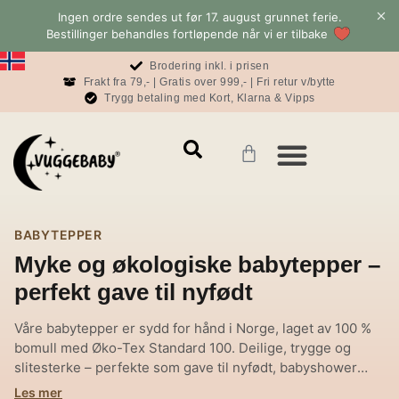
Ingen ordre sendes ut før 17. august grunnet ferie.
Bestillinger behandles fortløpende når vi er tilbake
Brodering inkl. i prisen
Frakt fra 79,- | Gratis over 999,- | Fri retur v/bytte
Trygg betaling med Kort, Klarna & Vipps
Mamma & Pappa
Konto & informasjon
Baby & Sove Bloggen
BABYTEPPER
Myke og økologiske babytepper –
perfekt gave til nyfødt
Våre babytepper er sydd for hånd i Norge, laget av 100 %
bomull med Øko-Tex Standard 100. Deilige, trygge og
slitesterke – perfekte som gave til nyfødt, babyshower
eller dåp. Et eksklusivt babyteppe som varer lenge og tåler
Les mer