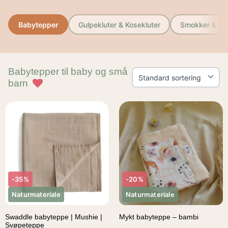
vask etter vask.
Babytepper
Gulpekluter & Kosekluter
Smokker & Sm
Babytepper til baby og små
barn
-35%
-20%
Naturmateriale
Naturmateriale
Swaddle babyteppe | Mushie |
Mykt babyteppe – bambi
Svøpeteppe