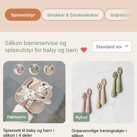
gummer, tenner og non-stick overflater. Vårt silikon
spiseutstyr er spesielt utviklet for babyer og småbarn.
Spiseutstyr
Smokker & Smokkelenker
Gulpekluter &
Tåler høye temperaturer, og er ekstremt enkelt å rengjøre;
produkter kan gå rett i oppvaskmaskinen.
Silikon barneservise og
spiseutstyr for baby og barn
Pakkepris
Nyhet
Spisesett til baby og barn i
Gripevennlige treningsskjer i
silikon | 4 deler
silikon