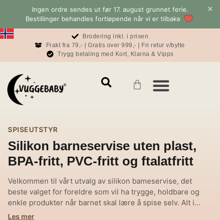
Ingen ordre sendes ut før 17. august grunnet ferie.
Bestillinger behandles fortløpende når vi er tilbake
Brodering inkl. i prisen
Frakt fra 79,- | Gratis over 999,- | Fri retur v/bytte
Trygg betaling med Kort, Klarna & Vipps
Mamma & Pappa
Konto & informasjon
Baby & Sove Bloggen
SPISEUTSTYR
Silikon barneservise uten plast,
BPA-fritt, PVC-fritt og ftalatfritt
Velkommen til vårt utvalg av silikon bameservise, det
beste valget for foreldre som vil ha trygge, holdbare og
enkle produkter når barnet skal lære å spise selv. Alt i
mykt, matvaregodkjent silikon som er skånsomt mot både
Les mer