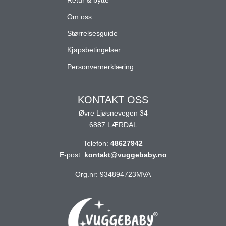
Retur & bytte
Om oss
Størrelsesguide
Kjøpsbetingelser
Personvernerklæring
KONTAKT OSS
Øvre Ljøsnevegen 34
6887 LÆRDAL
Telefon:
48627942
E-post:
kontakt@vuggebaby.no
Org.nr: 934894723MVA