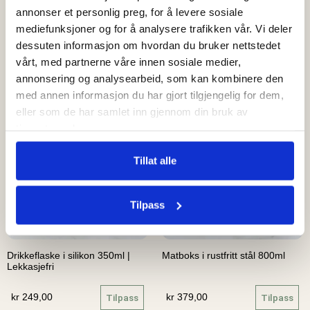
annonser et personlig preg, for å levere sosiale
Silikonsmekke
Silikon matboks 800ml med 3
inndelinger | Lekkasjefri
mediefunksjoner og for å analysere trafikken vår. Vi deler
dessuten informasjon om hvordan du bruker nettstedet
kr
169,00
Tilpass
kr
299,00
Tilpass
vårt, med partnerne våre innen sosiale medier,
annonsering og analysearbeid, som kan kombinere den
med annen informasjon du har gjort tilgjengelig for dem,
eller som de har samlet inn gjennom din bruk av
tjenestene deres.
Tillat alle
Tilpass
Nyhet
Nyhet
Drikkeflaske i silikon 350ml |
Matboks i rustfritt stål 800ml
Lekkasjefri
kr
249,00
Tilpass
kr
379,00
Tilpass