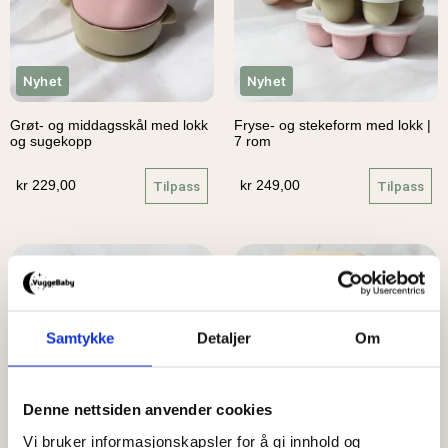
Nyhet
Nyhet
Grøt- og middagsskål med lokk
Fryse- og stekeform med lokk |
og sugekopp
7 rom
kr
229,00
Tilpass
kr
249,00
Tilpass
Samtykke
Detaljer
Om
Denne nettsiden anvender cookies
Nyhet
Nyhet
Vi bruker informasjonskapsler for å gi innhold og