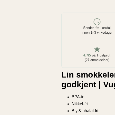
Sendes fra Lærdal
innen 1–3 virkedager
4.7/5
på Trustpilot
(27 anmeldelser)
Lin smokkele
godkjent | V
BPA-fri
Nikkel-fri
Bly & phalat-fri