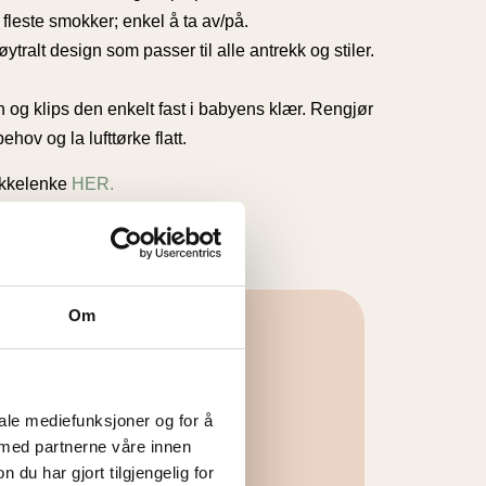
 fleste smokker; enkel å ta av/på.
øytralt design som passer til alle antrekk og stiler.
og klips den enkelt fast i babyens klær. Rengjør
hov og la lufttørke flatt.
mokkelenke
HER.
Om
r
iale mediefunksjoner og for å
 med partnerne våre innen
u har gjort tilgjengelig for