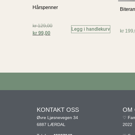
Hårspenner
Biteran
kr
129,00
Legg i handlekurv
kr
199,
kr
99,00
KONTAKT OSS
OM 
Øvre Ljøsnevegen 34
♡ Fami
6887 LÆRDAL
2022