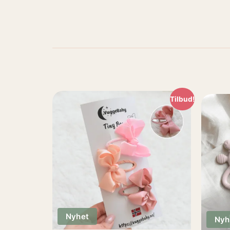
Tilbud!
Nyhet
Nyh