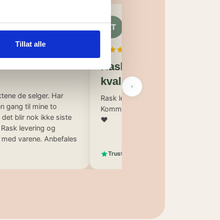
Linn-Katrin Fredriksen
n Lunde
LT
Tveit
25. april 2026
Tillat alle
uktene de
Rask levering og super
kvalitet :)
de selger. Har
Rask levering og super kvalitet :)
g til mine to
Kommer nok til å bestille mer herifra
lir nok ikke siste
♥️
k levering og
 varene. Anbefales
️
Trustpilot