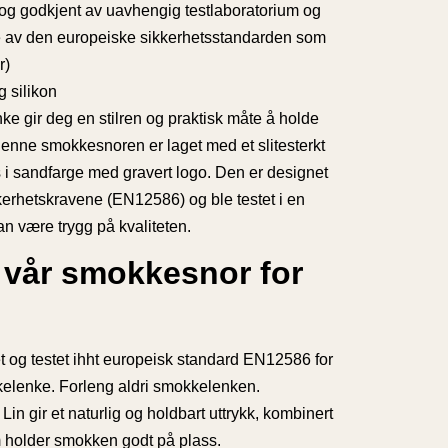
og godkjent av uavhengig testlaboratorium og
 av den europeiske sikkerhetsstandarden som
r)
 silikon
ke gir deg en stilren og praktisk måte å holde
nne smokkesnoren er laget med et slitesterkt
ps i sandfarge med gravert logo. Den er designet
kerhetskravene (EN12586) og ble testet i en
an være trygg på kvaliteten.
 vår smokkesnor for
t og testet ihht europeisk standard EN12586 for
lenke. Forleng aldri smokkelenken.
: Lin gir et naturlig og holdbart uttrykk, kombinert
m holder smokken godt på plass.