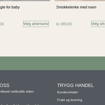
gle for baby
Smokkelenke med navn
Velg alternativ
Velg alt
00
kr
269,00
OSS
TRYGG HANDEL
lieeid nettbutikk siden
Kundeomtaler
Frakt og levering