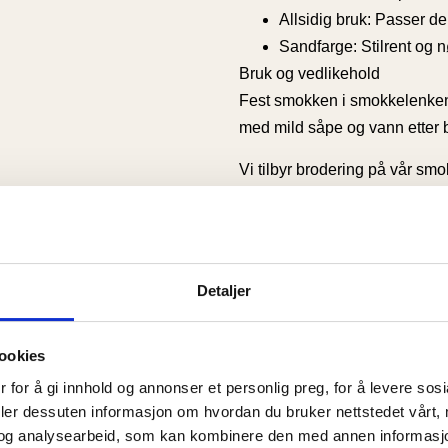
Allsidig bruk
: Passer de
Sandfarge:
Stilrent og n
Bruk og vedlikehold
Fest smokken i smokkelenken 
med mild såpe og vann etter be
Vi tilbyr brodering på vår s
Detaljer
Dette sier våre kunde
ookies
 for å gi innhold og annonser et personlig preg, for å levere sos
5.0
4.5
deler dessuten informasjon om hvordan du bruker nettstedet vårt,
og analysearbeid, som kan kombinere den med annen informasjon d