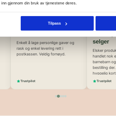
 inn gjennom din bruk av tjenestene deres.
Therese
Eva Kristi
T
EL
5. juni 2026
28. mai 2026
Tilpass
God handel
Elsker prod
selger
Enkelt å lage personlige gaver og
rask og enkel levering rett i
Elsker produktene 
postkassen. Veldig fornøyd.
handlet nok en gan
barnebarn og det b
bestilling der. Ras
hyggelig kort med
på det sterkeste ☺
Trustpilot
Trustpilot