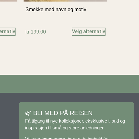
Smekke med navn og motiv
ernativ
Velg alternativ
kr
199,00
🌿 BLI MED PÅ REISEN
Få tilgang til nye kolleksjoner, eksklusive tilbud og
inspirasjon til små og store anledninger.
Vi lover ingen spam, bare ekte innhold fra