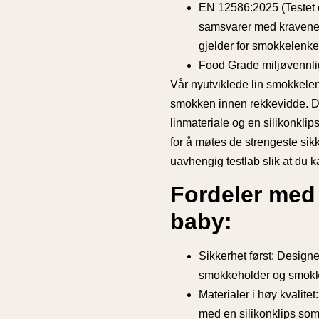
EN 12586:2025 (Testet 
samsvarer med kravene
gjelder for smokkelenke
Food Grade miljøvennlig
Vår nyutviklede lin smokkelen
smokken innen rekkevidde. De
linmateriale og en silikonkli
for å møtes de strengeste sik
uavhengig testlab slik at du k
Fordeler med
baby:
Sikkerhet først
: Designe
smokkeholder og smokke
Materialer i høy kvalitet
med en silikonklips so