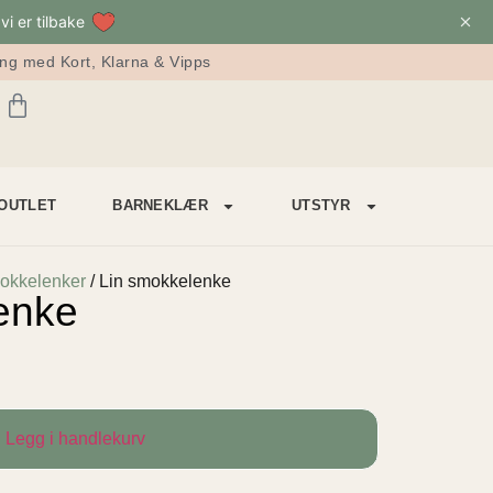
vi er tilbake
ing med Kort, Klarna & Vipps
OUTLET
BARNEKLÆR
UTSTYR
okkelenker
/ Lin smokkelenke
enke
Legg i handlekurv