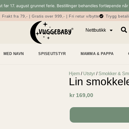
 før 17. august grunnet ferie. Bestillinger behandles fortløpende når 
Frakt fra 79,- | Gratis over 999,- | Fri retur v/bytte
Trygg betal
Nettbutikk
MED NAVN
SPISEUTSTYR
MAMMA & PAPPA
Hjem
/
Utstyr
/
Smokker & Sm
Lin smokkel
kr
169,00