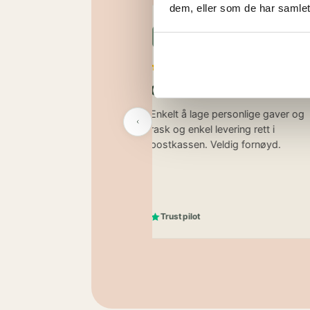
dem, eller som de har samlet
orlund
Therese
T
26
5. juni 2026
dukter med
God handel
 tekster!
Enkelt å lage personlige gaver og
rask og enkel levering rett i
te å skrive personlige
postkassen. Veldig fornøyd.
lær. Veldig fornøyd
g bestilte!
Trustpilot