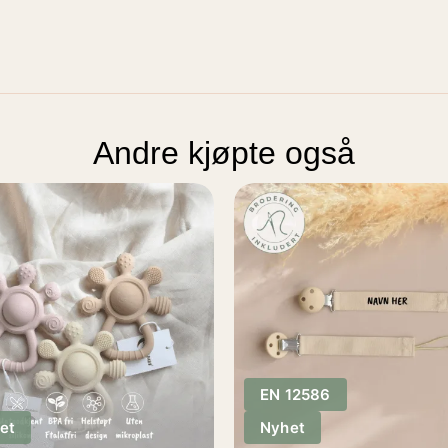
Andre kjøpte også
EN 12586
et
Nyhet