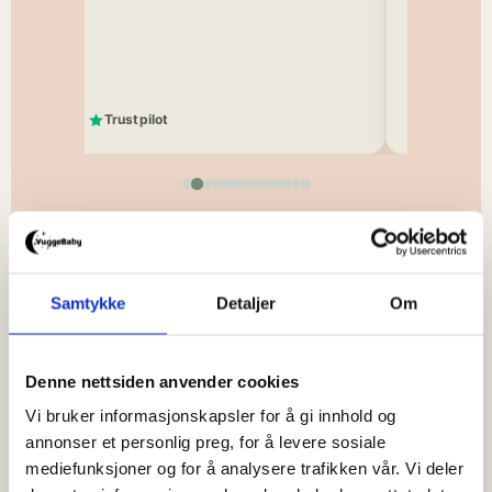
tekster på
med smekke
Trustpilot
Trustpilot
Samtykke
Detaljer
Om
Andre kjøpte også
Denne nettsiden anvender cookies
Vi bruker informasjonskapsler for å gi innhold og
annonser et personlig preg, for å levere sosiale
mediefunksjoner og for å analysere trafikken vår. Vi deler