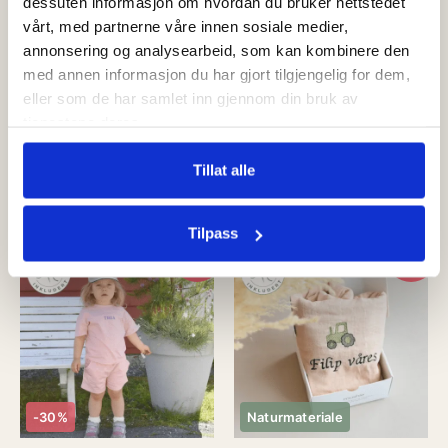
dessuten informasjon om hvordan du bruker nettstedet
vårt, med partnerne våre innen sosiale medier,
annonsering og analysearbeid, som kan kombinere den
Parfymefri
med annen informasjon du har gjort tilgjengelig for dem,
100% merinoull
Naturlig
eller som de har samlet inn gjennom din bruk av
tjenestene deres.
Merino ullbody Toadstool
Ullvask 500ml | Påstell
Rose
Tillat alle
kr
249,00
kr
199,00
Tilpass
Legg i kurv
Tilpass
Tilbud!
Tilbud!
-30%
Naturmateriale