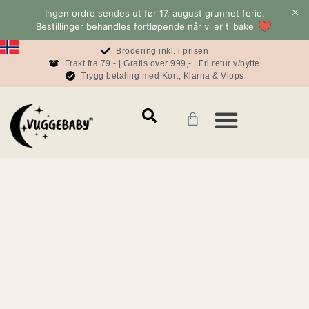
Ingen ordre sendes ut før 17. august grunnet ferie.
Bestillinger behandles fortløpende når vi er tilbake
Brodering inkl. i prisen
Frakt fra 79,- | Gratis over 999,- | Fri retur v/bytte
Trygg betaling med Kort, Klarna & Vipps
Mamma & Pappa
Konto & informasjon
Baby & Sove Bloggen