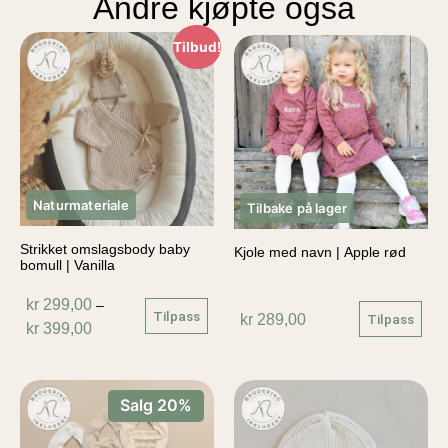
Andre kjøpte også
Tilbud!
Naturmateriale
Tilbake på lager
Strikket omslagsbody baby
Kjole med navn | Apple rød
bomull | Vanilla
kr
299,00
–
Tilpass
kr
289,00
Tilpass
kr
399,00
Salg 20%