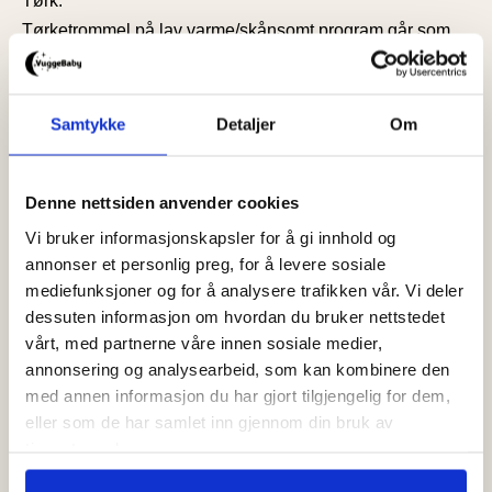
Tørk:
Tørketrommel på lav varme/skånsomt program går som
regel bra men vi har valgt
“ikke tørketromle”
på
vaskelappen for å ta vare på fargene i printet. Bomull tåler
tørketrommel, men varmebehandling kan gjøre at printet
Samtykke
Detaljer
Om
falmer raskere. Vi anbefaler å la sengetøyet lufttørke for
lengst mulig levetid.
Denne nettsiden anvender cookies
Vi bruker informasjonskapsler for å gi innhold og
annonser et personlig preg, for å levere sosiale
Dette sier våre kunder
mediefunksjoner og for å analysere trafikken vår. Vi deler
dessuten informasjon om hvordan du bruker nettstedet
vårt, med partnerne våre innen sosiale medier,
5.0
4.5
annonsering og analysearbeid, som kan kombinere den
med annen informasjon du har gjort tilgjengelig for dem,
eller som de har samlet inn gjennom din bruk av
tjenestene deres.
Clarice Kalonda
Che
CK
CN
27. juni 2026
10. j