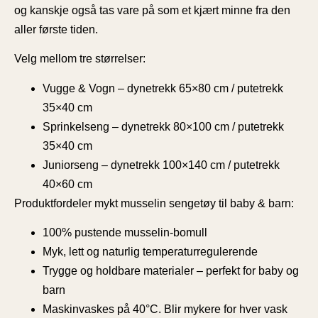
og kanskje også tas vare på som et kjært minne fra den
aller første tiden.
Velg mellom tre størrelser:
Vugge & Vogn
– dynetrekk 65×80 cm / putetrekk
35×40 cm
Sprinkelseng
– dynetrekk 80×100 cm / putetrekk
35×40 cm
Juniorseng
– dynetrekk 100×140 cm / putetrekk
40×60 cm
Produktfordeler mykt musselin sengetøy til baby & barn:
100% pustende musselin-bomull
Myk, lett og naturlig temperaturregulerende
Trygge og holdbare materialer – perfekt for baby og
barn
Maskinvaskes på 40°C. Blir mykere for hver vask