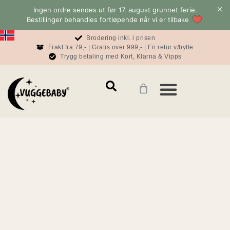
Ingen ordre sendes ut før 17. august grunnet ferie.
Bestillinger behandles fortløpende når vi er tilbake
Brodering inkl. i prisen
Frakt fra 79,- | Gratis over 999,- | Fri retur v/bytte
Trygg betaling med Kort, Klarna & Vipps
Mamma & Pappa
Konto & informasjon
Baby & Sove Bloggen