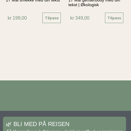
17 Mai smekke med din tekst
17 Mai genserbody med din
tekst | Økologisk
kr
199,00
kr
349,00
Tilpass
Tilpass
🌿 BLI MED PÅ REISEN