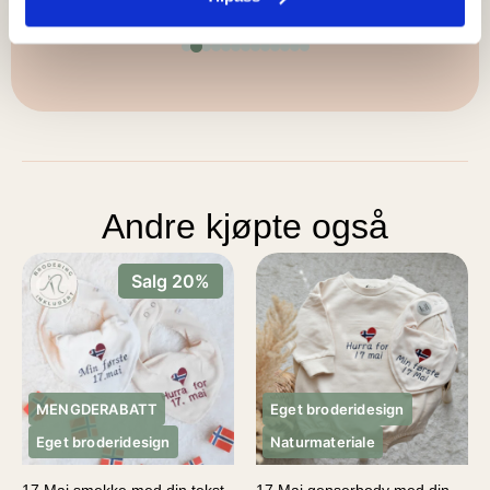
Andre kjøpte også
Salg 20%
MENGDERABATT
Eget broderidesign
Eget broderidesign
Naturmateriale