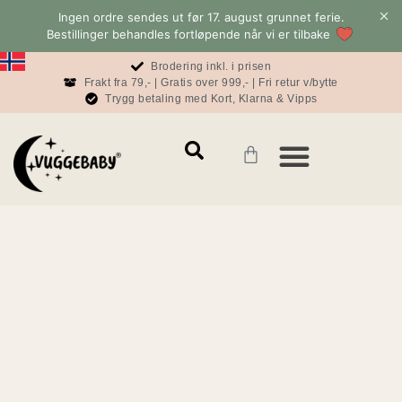
Ingen ordre sendes ut før 17. august grunnet ferie.
Bestillinger behandles fortløpende når vi er tilbake
Brodering inkl. i prisen
Frakt fra 79,- | Gratis over 999,- | Fri retur v/bytte
Trygg betaling med Kort, Klarna & Vipps
Mamma & Pappa
Konto & informasjon
Baby & Sove Bloggen