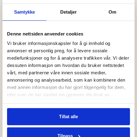
Dette sier våre kunder
Samtykke
Detaljer
Om
5.0
4.5
Denne nettsiden anvender cookies
Vi bruker informasjonskapsler for å gi innhold og
Clarice Kalonda
Che
annonser et personlig preg, for å levere sosiale
CK
CN
27. juni 2026
10. j
mediefunksjoner og for å analysere trafikken vår. Vi deler
dessuten informasjon om hvordan du bruker nettstedet
vårt, med partnerne våre innen sosiale medier,
ut.
Fikk alt jeg trengte til
Flotte
annonsering og analysearbeid, som kan kombinere den
babyen 😊
personl
r
med annen informasjon du har gjort tilgjengelig for dem,
dig
eller som de har samlet inn gjennom din bruk av
Veldig fin 
tjenestene deres.
tekster på
med smekke
Tillat alle
Trustpilot
Trustpilot
Tilpass