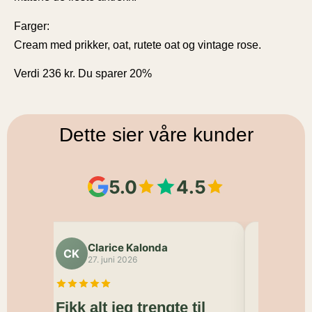
Farger:
Cream med prikker, oat, rutete oat og vintage rose.
Verdi 236 kr. Du sparer 20%
Dette sier våre kunder
5.0
4.5
Clarice Kalonda
Che
CK
CN
27. juni 2026
10. j
ut.
Fikk alt jeg trengte til
Flotte