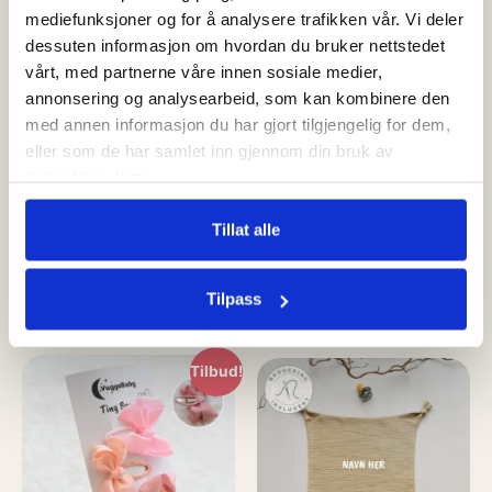
mediefunksjoner og for å analysere trafikken vår. Vi deler
dessuten informasjon om hvordan du bruker nettstedet
vårt, med partnerne våre innen sosiale medier,
annonsering og analysearbeid, som kan kombinere den
med annen informasjon du har gjort tilgjengelig for dem,
eller som de har samlet inn gjennom din bruk av
Pakkepris
100% merinoull
tjenestene deres.
Spisesett til baby og barn i
Ulldress Satellite Highway
Tillat alle
silikon | 4 deler
kr
746,00
Tilpass
kr
499,00
Tilpass
kr
679,00
Tilpass
Tilbud!