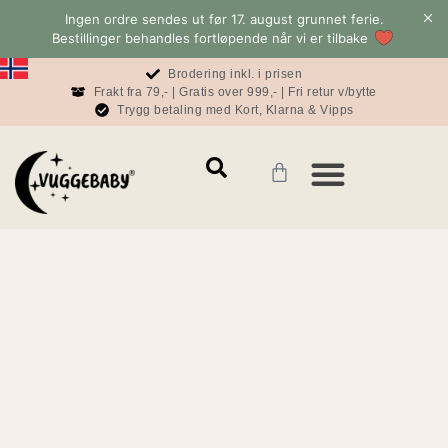
Ingen ordre sendes ut før 17. august grunnet ferie.
Bestillinger behandles fortløpende når vi er tilbake
Brodering inkl. i prisen
Frakt fra 79,- | Gratis over 999,- | Fri retur v/bytte
Trygg betaling med Kort, Klarna & Vipps
Mamma & Pappa
Konto & informasjon
Baby & Sove Bloggen