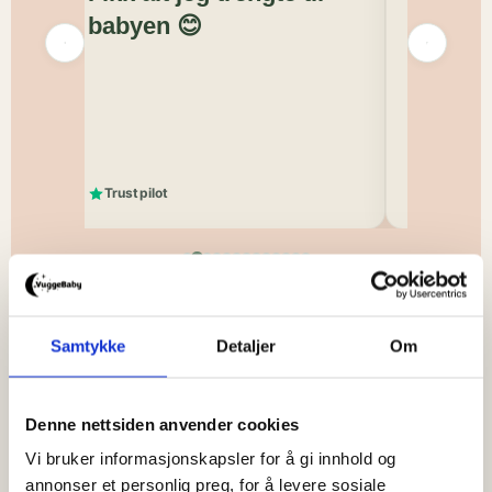
babyen 😊
personl
r
dig
Veldig fin 
tekster på
med smekke
Trustpilot
Trustpilot
Samtykke
Detaljer
Om
Denne nettsiden anvender cookies
Andre kjøpte også
Vi bruker informasjonskapsler for å gi innhold og
Tilbud!
annonser et personlig preg, for å levere sosiale