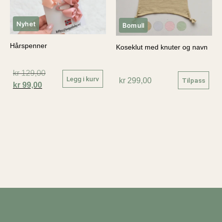
Nyhet
Bomull
Hårspenner
Koseklut med knuter og navn
kr
129,00
Legg i kurv
kr
299,00
Tilpass
kr
99,00