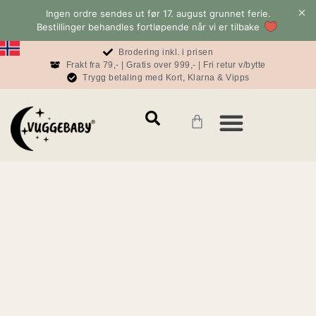
Ingen ordre sendes ut før 17. august grunnet ferie.
Bestillinger behandles fortløpende når vi er tilbake
Brodering inkl. i prisen
Frakt fra 79,- | Gratis over 999,- | Fri retur v/bytte
Trygg betaling med Kort, Klarna & Vipps
Mamma & Pappa
Konto & informasjon
Baby & Sove Bloggen