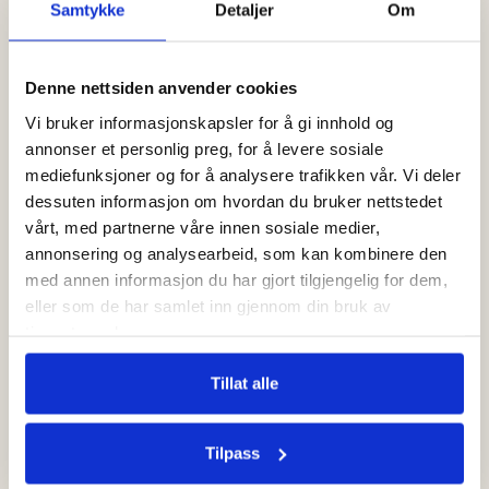
Samtykke
Detaljer
Om
Dette sier våre kunder
Denne nettsiden anvender cookies
Vi bruker informasjonskapsler for å gi innhold og
5.0
4.5
annonser et personlig preg, for å levere sosiale
mediefunksjoner og for å analysere trafikken vår. Vi deler
dessuten informasjon om hvordan du bruker nettstedet
vårt, med partnerne våre innen sosiale medier,
Clarice Kalonda
Che
CK
CN
annonsering og analysearbeid, som kan kombinere den
27. juni 2026
10. j
med annen informasjon du har gjort tilgjengelig for dem,
eller som de har samlet inn gjennom din bruk av
ut.
Fikk alt jeg trengte til
Flotte
tjenestene deres.
babyen 😊
personl
r
Tillat alle
dig
Veldig fin 
tekster på
med smekke
Tilpass