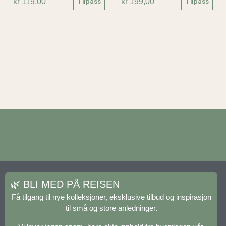
kr
119,00
kr
199,00
Tilpass
Tilpass
🌿 BLI MED PÅ REISEN
Få tilgang til nye kolleksjoner, eksklusive tilbud og inspirasjon
til små og store anledninger.